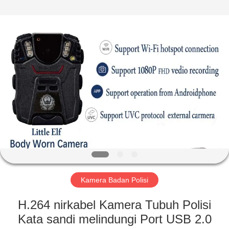
Shenzhen
Ouxiang
Electronic
Co.,
Ltd..
All
Rights
Reserved.
RUMAH
PRODUK
VIDEO
PERTUNJUKAN
VR
Kamera Badan Polisi
TENTANG
H.264 nirkabel Kamera Tubuh Polisi
KAMI
Kata sandi melindungi Port USB 2.0