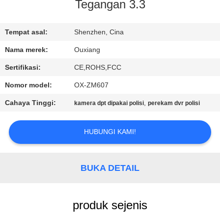
Tegangan 3.3
TUR
PABRIK
Tempat asal:
Shenzhen, Cina
Nama merek:
Ouxiang
KONTROL
Sertifikasi:
CE,ROHS,FCC
KUALITAS
Nomor model:
OX-ZM607
Cahaya Tinggi:
,
kamera dpt dipakai polisi
perekam dvr polisi
HUBUNGI
KAMI
HUBUNGI KAMI!
BERITA
BUKA DETAIL
KASUS
produk sejenis