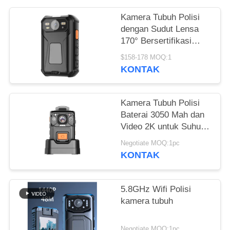
MINTA
KUTIPAN
Kamera Tubuh Polisi
dengan Sudut Lensa
170° Bersertifikasi
SITEMAP
ISO9001 BSCI SEDEX
$158-178 MOQ:1
dan LCD HD 2.0 Inci
KONTAK
KEBIJAKAN
PRIBADI
Kamera Tubuh Polisi
Baterai 3050 Mah dan
Video 2K untuk Suhu
Menantang -15 Derajat
Negotiate MOQ:1pc
C hingga 55 Derajat C
KONTAK
5.8GHz Wifi Polisi
kamera tubuh
Negotiate MOQ:1pc