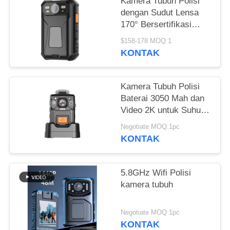
MINTA
Kamera Tubuh Polisi
dengan Sudut Lensa
KUTIPAN
170° Bersertifikasi
ISO9001 BSCI SEDEX
$158-178 MOQ:1
SITEMAP
dan LCD HD 2.0 Inci
KONTAK
KEBIJAKAN
Kamera Tubuh Polisi
PRIBADI
Baterai 3050 Mah dan
Video 2K untuk Suhu
Menantang -15 Derajat
Negotiate MOQ:1pc
C hingga 55 Derajat C
KONTAK
5.8GHz Wifi Polisi
kamera tubuh
Negotiate MOQ:1pc
KONTAK