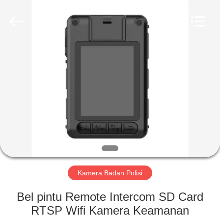
Shenzhen
Ouxiang
Electronic
Co.,
Ltd..
All
Rights
Reserved.
RUMAH
PRODUK
VIDEO
PERTUNJUKAN
VR
Kamera Badan Polisi
TENTANG
Bel pintu Remote Intercom SD Card
KAMI
RTSP Wifi Kamera Keamanan