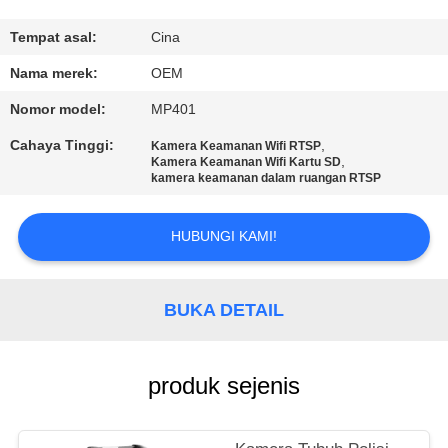
TUR
Tempat asal:
Cina
PABRIK
Nama merek:
OEM
Nomor model:
MP401
KONTROL
Cahaya Tinggi:
,
Kamera Keamanan Wifi RTSP
KUALITAS
,
Kamera Keamanan Wifi Kartu SD
kamera keamanan dalam ruangan RTSP
HUBUNGI
HUBUNGI KAMI!
KAMI
BUKA DETAIL
BERITA
produk sejenis
KASUS