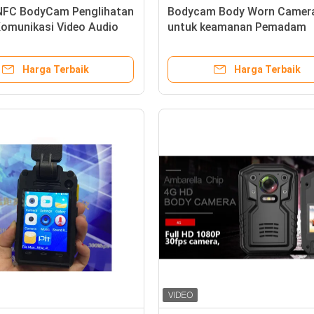
 NFC BodyCam Penglihatan
Bodycam Body Worn Camer
omunikasi Video Audio
untuk keamanan Pemadam
h
Kebakaran Polisi Swat deng
Manajemen Perangkat Luna
Harga Terbaik
Harga Terbaik