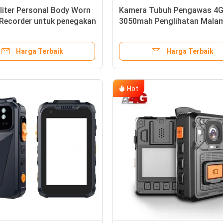
iliter Personal Body Worn
Kamera Tubuh Pengawas 4G 
Recorder untuk penegakan
3050mah Penglihatan Mala
penegakan hukum
Harga Terbaik
Harga Terbaik
Hot