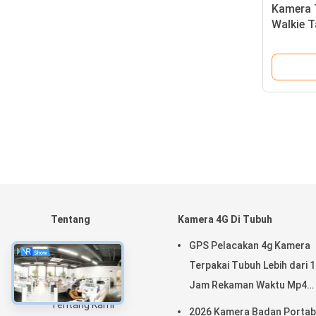
Kamera 
Walkie T
Bluetoo
Tentang
Kamera 4G Di Tubuh
Rumah
GPS Pelacakan 4g Kamera
Produk
Terpakai Tubuh Lebih dari 
Pertunjukan VR
Jam Rekaman Waktu Mp4
Tentang Kami
Dengan H.264/H.265
2026 Kamera Badan Portab