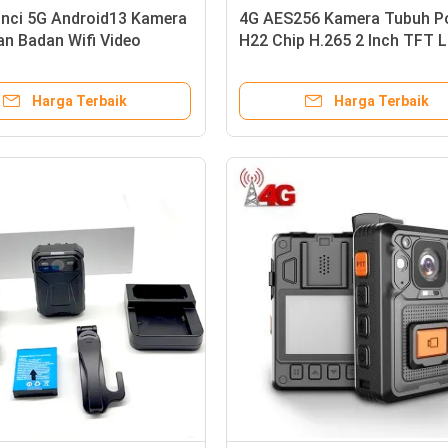
Inci 5G Android13 Kamera
4G AES256 Kamera Tubuh Po
n Badan Wifi Video
H22 Chip H.265 2 Inch TFT 
 1440p Live
FDD LTE WCDMA GPRS
Harga Terbaik
Harga Terbaik