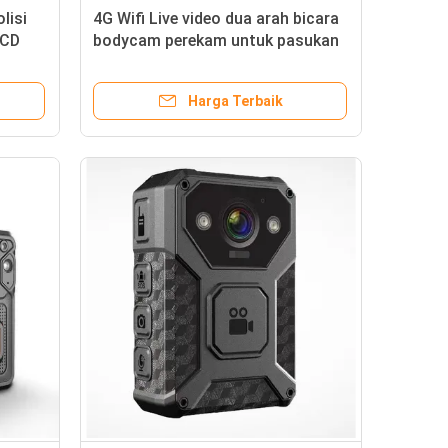
lisi
4G Wifi Live video dua arah bicara
LCD
bodycam perekam untuk pasukan
militer kamera tempur polisi
Harga Terbaik