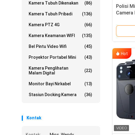
Kamera Tubuh Dikenakan
(86)
Polisi M
Camera 
Kamera Tubuh Pribadi
(136)
hukum
Kamera PTZ 4G
(66)
Kamera Keamanan WIFI
(135)
Bel Pintu Video Wifi
(45)
Hot
Proyektor Portabel Mini
(43)
Kamera Penglihatan
(22)
Malam Digital
Monitor Bayi Nirkabel
(13)
Stasiun Docking Kamera
(36)
Kontak
Kontak:
Miss. Wendy