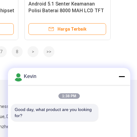
Android 5.1 Senter Keamanan
Chipset
Polisi Baterai 8000 MAH LCD TFT
1,5 Inch
Harga Terbaik
7
8
>
>>
Kevin
Kirimkan Kami
1:38 PM
iness Center,
Good day, what product are you looking 
for?
e, Distrik
nzhen, Cina