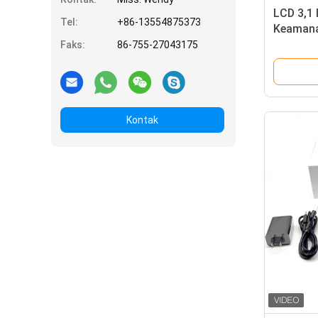
LCD 3,1 
Tel:
+86-13554875373
Keamana
Recorder
Faks:
86-755-27043175
Kontak