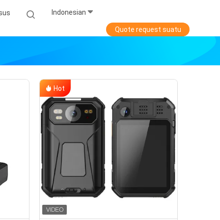
Indonesian
sus
Quote request suatu
Hot