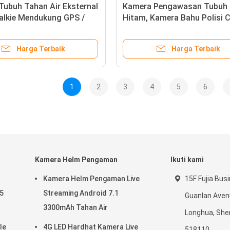
Tubuh Tahan Air Eksternal
Kamera Pengawasan Tubuh
alkie Mendukung GPS /
Hitam, Kamera Bahu Polisi 
th
MTK8735
Harga Terbaik
Harga Terbaik
1
2
3
4
5
6
Kamera Helm Pengaman
Ikuti kami
Kamera Helm Pengaman Live
15F Fujia Bus
15
Streaming Android 7.1
Guanlan Avenu
3300mAh Tahan Air
Longhua, She
le
4G LED Hardhat Kamera Live
518110