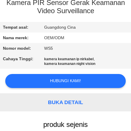
Kamera PIR Sensor Gerak Keamanan
TUR
Video Surveillance
PABRIK
Tempat asal:
Guangdong Cina
KONTROL
Nama merek:
OEM/ODM
KUALITAS
Nomor model:
WS5
Cahaya Tinggi:
,
kamera keamanan ip nirkabel
kamera keamanan night vision
HUBUNGI
KAMI
HUBUNGI KAMI!
BERITA
BUKA DETAIL
KASUS
produk sejenis