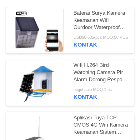
MINTA
KUTIPAN
Baterai Surya Kamera
Keamanan Wifi
Ourdoor Waterproof
SITEMAP
IP65 Hidden CCTV IP
USD50-60$/pcs MOQ:50 PCS
Light Type
KONTAK
KEBIJAKAN
PRIBADI
Wifi H.264 Bird
Watching Camera Pir
Alarm Dorong Respons
Aplikasi Ponsel Tepat
negotiable MOQ:1 pc
Waktu
KONTAK
Aplikasi Tuya TCP
CMOS 4G Wifi Kamera
Keamanan Sistem
Alarm Pencuri 850nm