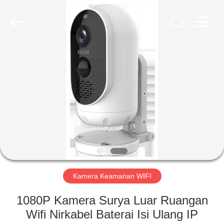
Shenzhen
Ouxiang
Electronic
Co.,
Ltd..
All
Rights
Reserved.
RUMAH
PRODUK
VIDEO
PERTUNJUKAN
VR
Kamera Keamanan WIFI
TENTANG
1080P Kamera Surya Luar Ruangan
KAMI
Wifi Nirkabel Baterai Isi Ulang IP