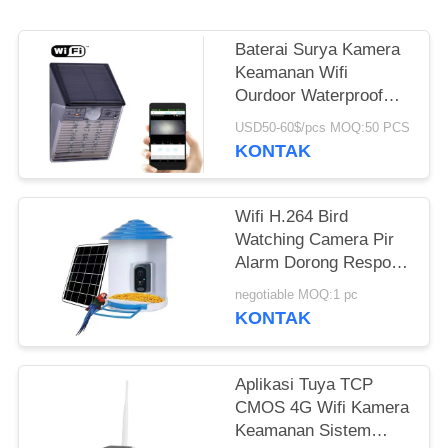
MINTA
KUTIPAN
Baterai Surya Kamera
Keamanan Wifi
SITEMAP
Ourdoor Waterproof
IP65 Hidden CCTV IP
USD50-60$/pcs MOQ:50 PCS
Light Type
KONTAK
KEBIJAKAN
PRIBADI
Wifi H.264 Bird
Watching Camera Pir
Alarm Dorong Respons
Aplikasi Ponsel Tepat
negotiable MOQ:1 pc
Waktu
KONTAK
Aplikasi Tuya TCP
CMOS 4G Wifi Kamera
Keamanan Sistem