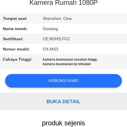
Kamera Rumah 1080P
TUR
PABRIK
Tempat asal:
Shenzhen, Cina
Nama merek:
Ouxiang
KONTROL
Sertifikasi:
CE,ROHS,FCC
KUALITAS
Nomor model:
OX-MS3
Cahaya Tinggi:
,
kamera keamanan resolusi tinggi
HUBUNGI
kamera keamanan ip nirkabel
KAMI
HUBUNGI KAMI!
BERITA
BUKA DETAIL
KASUS
produk sejenis