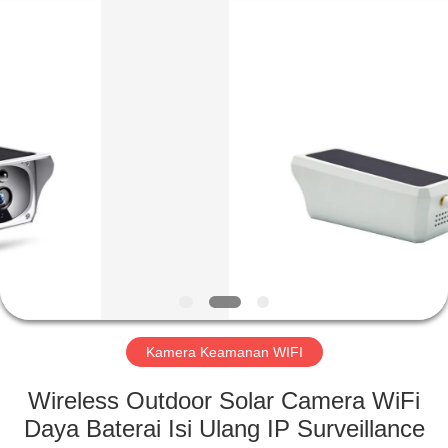
Shenzhen
Ouxiang
Electronic
Co.,
Ltd..
All
Rights
Reserved.
RUMAH
PRODUK
VIDEO
PERTUNJUKAN
VR
Kamera Keamanan WIFI
TENTANG
Wireless Outdoor Solar Camera WiFi
KAMI
Daya Baterai Isi Ulang IP Surveillance