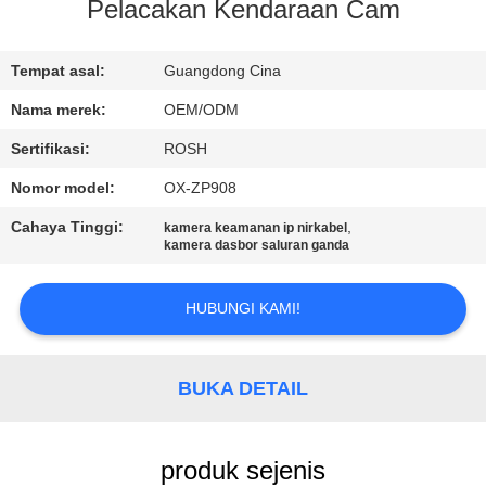
Pelacakan Kendaraan Cam
TUR
PABRIK
Tempat asal:
Guangdong Cina
Nama merek:
OEM/ODM
KONTROL
Sertifikasi:
ROSH
KUALITAS
Nomor model:
OX-ZP908
Cahaya Tinggi:
,
kamera keamanan ip nirkabel
HUBUNGI
kamera dasbor saluran ganda
KAMI
HUBUNGI KAMI!
BERITA
BUKA DETAIL
KASUS
produk sejenis