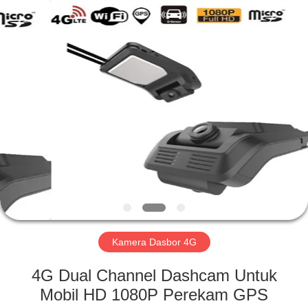
Shenzhen
Ouxiang
Electronic
Co.,
Ltd..
All
Rights
Reserved.
RUMAH
PRODUK
VIDEO
PERTUNJUKAN
VR
Kamera Dasbor 4G
TENTANG
4G Dual Channel Dashcam Untuk
KAMI
Mobil HD 1080P Perekam GPS