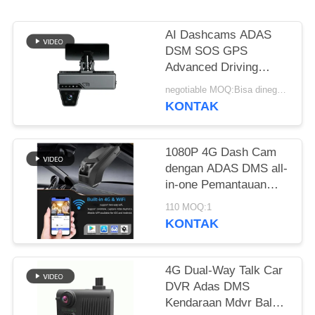
MINTA
KUTIPAN
AI Dashcams ADAS
DSM SOS GPS
SITEMAP
Advanced Driving
Assistance Sistem
negotiable MOQ:Bisa dinegosiasikan
Keamanan
KONTAK
KEBIJAKAN
PRIBADI
1080P 4G Dash Cam
dengan ADAS DMS all-
in-one Pemantauan
Parkir untuk
110 MOQ:1
Manajemen armada
KONTAK
4G Dual-Way Talk Car
DVR Adas DMS
Kendaraan Mdvr Balck