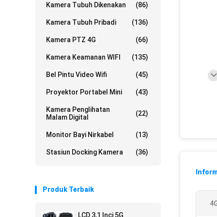
Kamera Tubuh Dikenakan
(86)
Kamera Tubuh Pribadi
(136)
Kamera PTZ 4G
(66)
Kamera Keamanan WIFI
(135)
Bel Pintu Video Wifi
(45)
Proyektor Portabel Mini
(43)
Kamera Penglihatan
(22)
Malam Digital
Monitor Bayi Nirkabel
(13)
Stasiun Docking Kamera
(36)
Inform
Produk Terbaik
4
LCD 3,1 Inci 5G