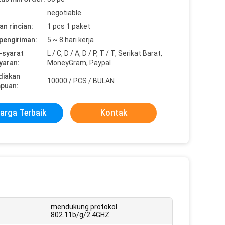
negotiable
n rincian:
1 pcs 1 paket
pengiriman:
5 ~ 8 hari kerja
-syarat
L / C, D / A, D / P, T / T, Serikat Barat,
yaran:
MoneyGram, Paypal
diakan
10000 / PCS / BULAN
puan:
arga Terbaik
Kontak
mendukung protokol
802.11b/g/2.4GHZ