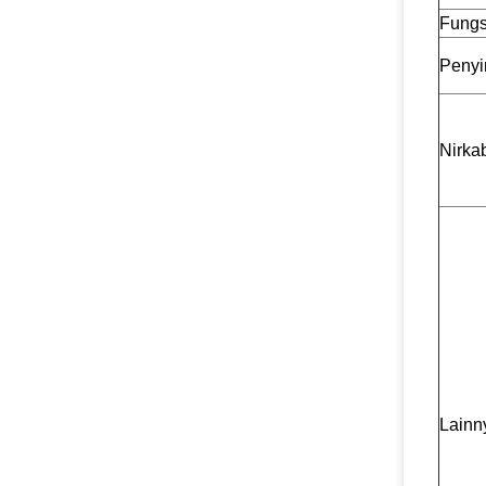
Fungs
Peny
Nirka
Lainn