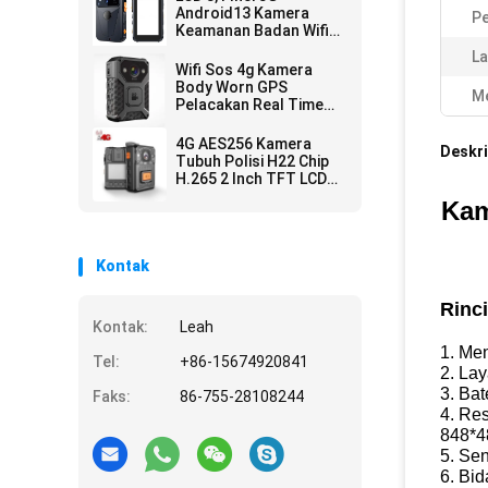
Android13 Kamera
Pe
Keamanan Badan Wifi
Video Recorder 1440p
La
Live
Wifi Sos 4g Kamera
Body Worn GPS
Me
Pelacakan Real Time
Monitoring Intercom
High Definition
4G AES256 Kamera
Deskri
Tubuh Polisi H22 Chip
H.265 2 Inch TFT LCD
FDD LTE WCDMA GPRS
Kam
Kontak
Rinc
Kontak:
Leah
1. Me
Tel:
+86-15674920841
2. La
3. Ba
Faks:
86-755-28108244
4. Re
848*4
5. Se
6. Bi