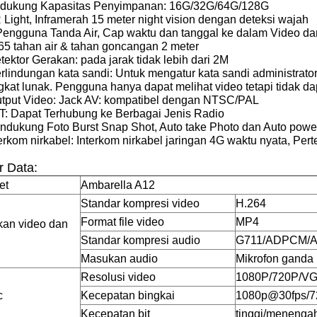
dukung Kapasitas Penyimpanan: 16G/32G/64G/128G
R Light, Inframerah 15 meter night vision dengan deteksi wajah
 Pengguna Tanda Air, Cap waktu dan tanggal ke dalam Video da
P65 tahan air & tahan goncangan 2 meter
tektor Gerakan: pada jarak tidak lebih dari 2M
erlindungan kata sandi: Untuk mengatur kata sandi administra
gkat lunak. Pengguna hanya dapat melihat video tetapi tidak 
utput Video: Jack AV: kompatibel dengan NTSC/PAL
T: Dapat Terhubung ke Berbagai Jenis Radio
ndukung Foto Burst Snap Shot, Auto take Photo dan Auto power
erkom nirkabel: Interkom nirkabel jaringan 4G waktu nyata, Per
r Data:
et
Ambarella A12
Standar kompresi video
H.264
Format file video
MP4
an video dan
Standar kompresi audio
G711/ADPCM/
Masukan audio
Mikrofon ganda
Resolusi video
1080P/720P/V
c
Kecepatan bingkai
1080p@30fps/
Kecepatan bit
tinggi/menenga