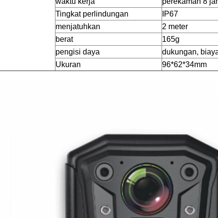
waktu kerja
perekaman 8 jam
Tingkat perlindungan
IP67
menjatuhkan
2 meter
berat
165g
pengisi daya
dukungan, biaya
Ukuran
96*62*34mm