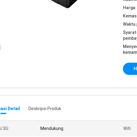
Harga:
Kemasa
Waktu 
Syarat
pemba
Menye
kemam
H
asi Detail
Deskripsi Produk
G/3G:
Mendukung
Wifi: