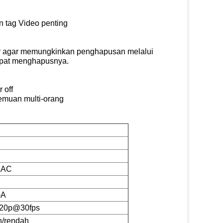
n tag Video penting
tor agar memungkinkan penghapusan melalui
dapat menghapusnya.
 off
temuan multi-orang
AAC
GA
720p@30fps
h/rendah