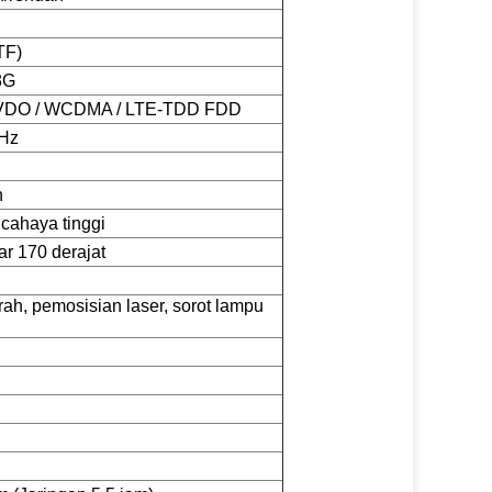
TF)
8G
VDO / WCDMA / LTE-TDD FDD
GHz
n
) cahaya tinggi
ar 170 derajat
ah, pemosisian laser, sorot lampu