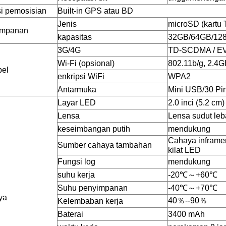
i pemosisian
Built-in GPS atau BD
Jenis
microSD (kartu 
impanan
kapasitas
32GB/64GB/12
3G/4G
TD-SCDMA / E
Wi-Fi (opsional)
802.11b/g, 2.4
bel
enkripsi WiFi
WPA2
Antarmuka
Mini USB/30 Pi
Layar LED
2.0 inci (5.2 cm
Lensa
Lensa sudut leb
keseimbangan putih
mendukung
Cahaya inframer
Sumber cahaya tambahan
kilat LED
Fungsi log
mendukung
suhu kerja
-20℃～+60℃
Suhu penyimpanan
-40℃～+70℃
ya
40％--90％
Kelembaban kerja
Baterai
3400 mAh