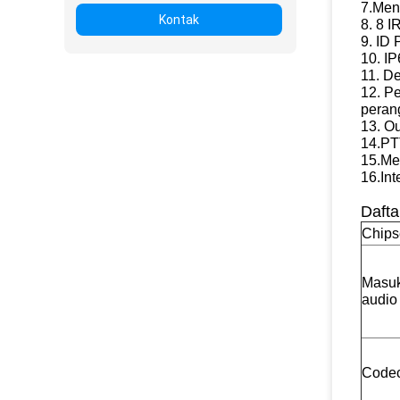
7.Men
Kontak
8. 8 I
9. ID
10. I
11. De
12. P
peran
13. O
14.PT
15.Me
16.Int
Dafta
Chips
Masuk
audio
Code