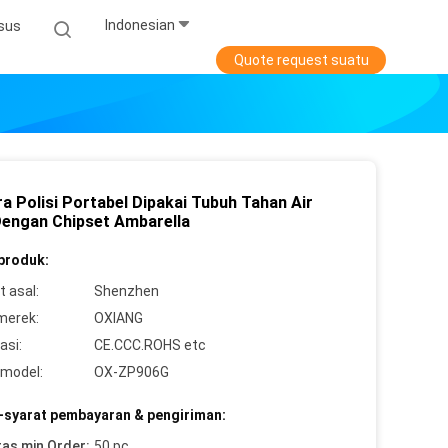
Indonesian
sus
Quote request suatu
a Polisi Portabel Dipakai Tubuh Tahan Air
Dengan Chipset Ambarella
 produk:
 asal:
Shenzhen
merek:
OXIANG
asi:
CE.CCC.ROHS etc
model:
OX-ZP906G
-syarat pembayaran & pengiriman:
tas min Order:
50 pc