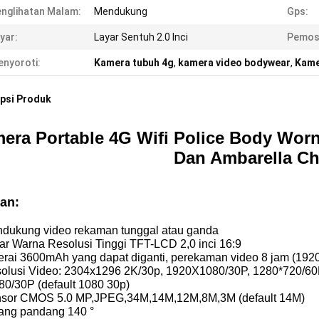
nglihatan Malam:
Mendukung
Gps:
yar:
Layar Sentuh 2.0 Inci
Pemosi
nyoroti:
Kamera tubuh 4g
,
kamera video bodywear
,
Kame
psi Produk
era Portable 4G Wifi Police Body Wor
Dan Ambarella Ch
ian:
ndukung video rekaman tunggal atau ganda
yar Warna Resolusi Tinggi TFT-LCD 2,0 inci 16:9
terai 3600mAh yang dapat diganti, perekaman video 8 jam (192
solusi Video: 2304x1296 2K/30p, 1920X1080/30P, 1280*720/60
80/30P (default 1080 30p)
nsor CMOS 5.0 MP,JPEG,34M,14M,12M,8M,3M (default 14M)
dang pandang 140 °