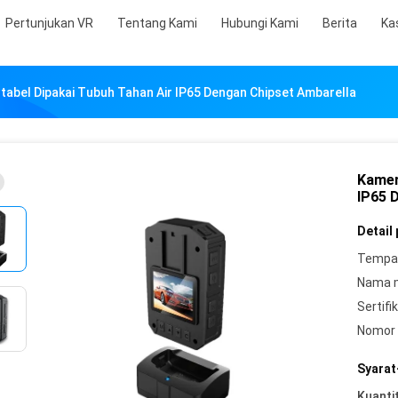
Pertunjukan VR
Tentang Kami
Hubungi Kami
Berita
Ka
tabel Dipakai Tubuh Tahan Air IP65 Dengan Chipset Ambarella
Kamer
IP65 
Detail
Tempat
Nama 
Sertifik
Nomor 
Syarat
Kuanti