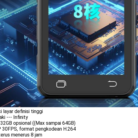
i layar definisi tinggi
ki --- Infinity
32GB opsional ((Max sampai 64GB)
 30FPS, format pengkodean H.264
terus menerus 8 jam