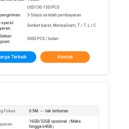
USD130-150/PCS
pengiriman:
3-5days setelah pembayaran
-syarat
Serikat barat, MoneyGram, T / T, L / C
yaran:
diakan
5000 PCS / bulan
puan:
arga Terbaik
Kontak
g Fokus:
0.5M. --- tak terbatas
16GB/32GB opsional（Maks
mpanan:
hingga 64GB）