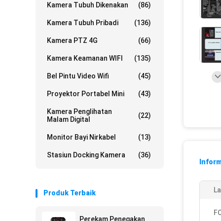
Kamera Tubuh Dikenakan
(86)
Kamera Tubuh Pribadi
(136)
Kamera PTZ 4G
(66)
Kamera Keamanan WIFI
(135)
Bel Pintu Video Wifi
(45)
Proyektor Portabel Mini
(43)
Kamera Penglihatan
(22)
Malam Digital
Monitor Bayi Nirkabel
(13)
Stasiun Docking Kamera
(36)
Inform
La
Produk Terbaik
F
Perekam Penegakan