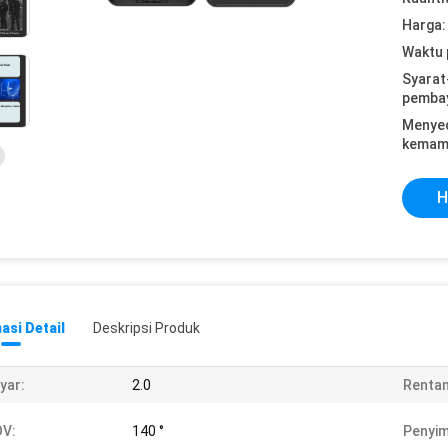
Harga:
Waktu 
Syarat
pemba
Menye
kemam
H
asi Detail
Deskripsi Produk
yar:
2.0
Rentan
OV:
140 °
Penyi