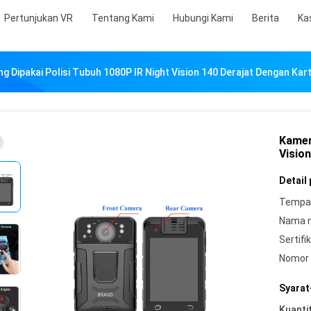
Pertunjukan VR
Tentang Kami
Hubungi Kami
Berita
Ka
g Dipakai Polisi Tubuh 1080P IR Night Vision 140 Derajat Dengan Kar
Kamer
Visio
Detail
Tempat
Nama 
Sertifik
Nomor 
Syarat
Kuanti