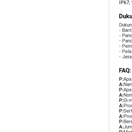
IP67, 
Duku
Dukun
- Ban
- Pan
- Pan
- Pem
- Pela
- Jasa
FAQ:
P:
Apa
A:
Nam
P:
Apa 
A:
Nom
P:
Di m
A:
Prod
P:
Sert
A:
Prod
P:
Ber
A:
Jum