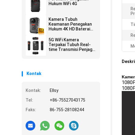
Hukum WiFi 4G
R
Pr
Kamera Tubuh
Keamanan Penegakan
Ti
Hukum 4K HD Baterai
2500 Mah dan Layar 2
Re
inci
5G WiFi Kamera
Terpakai Tubuh Real-
Me
time Transmisi Penjaga
Keamanan Perekam
Deskri
Kontak
Kamera
1080P
1080P
Kontak:
Ellsy
Tel:
+86-75527043175
Faks:
86-755-28108244