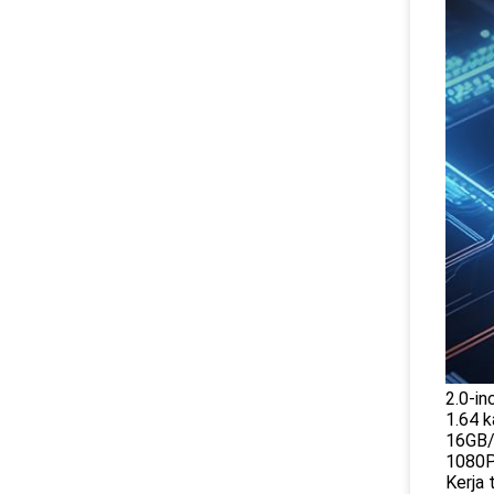
2.0-inc
1.64 ka
16GB/
1080P
Kerja 