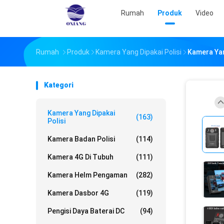
Rumah
Produk
Video
Rumah
Produk
Kamera Yang Dipakai Polisi
Kamera Yan
Kategori
Kamera Yang Dipakai
(163)
Polisi
Kamera Badan Polisi
(114)
Kamera 4G Di Tubuh
(111)
Kamera Helm Pengaman
(282)
Kamera Dasbor 4G
(119)
Pengisi Daya Baterai DC
(94)