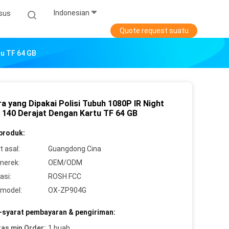
Indonesian
sus
Quote request suatu
tu TF 64 GB
a yang Dipakai Polisi Tubuh 1080P IR Night
n 140 Derajat Dengan Kartu TF 64 GB
 produk:
 asal:
Guangdong Cina
merek:
OEM/ODM
asi:
ROSH FCC
model:
OX-ZP904G
-syarat pembayaran & pengiriman:
tas min Order:
1 buah