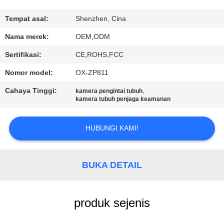
TUR
Tempat asal:
Shenzhen, Cina
PABRIK
Nama merek:
OEM,ODM
Sertifikasi:
CE,ROHS,FCC
KONTROL
Nomor model:
OX-ZP811
KUALITAS
Cahaya Tinggi:
,
kamera pengintai tubuh
kamera tubuh penjaga keamanan
HUBUNGI
KAMI
HUBUNGI KAMI!
BERITA
BUKA DETAIL
KASUS
produk sejenis