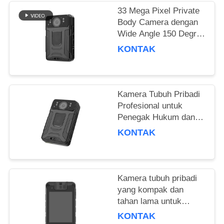
MINTA
33 Mega Pixel Private
KUTIPAN
Body Camera dengan
Wide Angle 150 Degree
Recording
SITEMAP
KONTAK
KEBIJAKAN
PRIBADI
Kamera Tubuh Pribadi
Profesional untuk
Penegak Hukum dan
Personil Keamanan
KONTAK
Kamera tubuh pribadi
yang kompak dan
tahan lama untuk
kebutuhan pengawasan
KONTAK