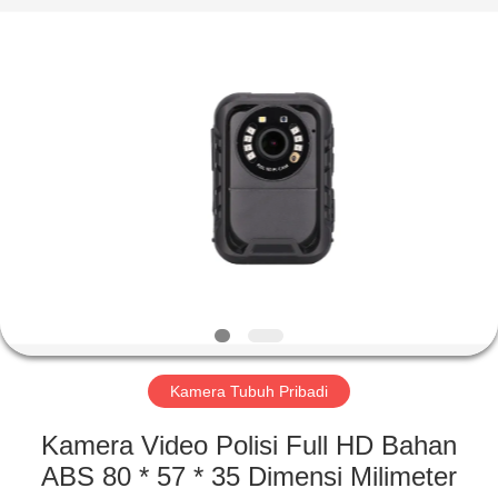
Shenzhen
Ouxiang
Electronic
Co.,
Ltd..
All
Rights
Reserved.
RUMAH
PRODUK
VIDEO
PERTUNJUKAN
VR
Kamera Tubuh Pribadi
TENTANG
Kamera Video Polisi Full HD Bahan
KAMI
ABS 80 * 57 * 35 Dimensi Milimeter