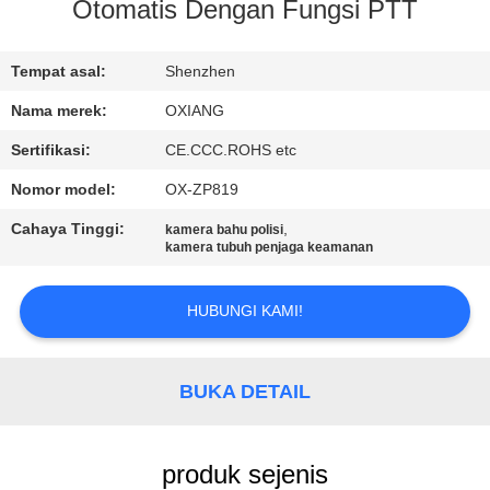
Otomatis Dengan Fungsi PTT
TUR
PABRIK
Tempat asal:
Shenzhen
Nama merek:
OXIANG
KONTROL
Sertifikasi:
CE.CCC.ROHS etc
KUALITAS
Nomor model:
OX-ZP819
Cahaya Tinggi:
,
kamera bahu polisi
HUBUNGI
kamera tubuh penjaga keamanan
KAMI
HUBUNGI KAMI!
BERITA
BUKA DETAIL
KASUS
produk sejenis