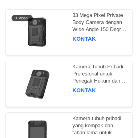
MINTA
KUTIPAN
33 Mega Pixel Private
Body Camera dengan
SITEMAP
Wide Angle 150 Degree
Recording
KONTAK
KEBIJAKAN
PRIBADI
Kamera Tubuh Pribadi
Profesional untuk
Penegak Hukum dan
Personil Keamanan
KONTAK
Kamera tubuh pribadi
yang kompak dan
tahan lama untuk