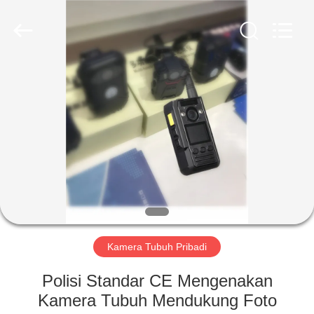
Shenzhen
Ouxiang
Electronic
Co.,
Ltd..
All
Rights
Reserved.
RUMAH
PRODUK
VIDEO
PERTUNJUKAN
VR
Kamera Tubuh Pribadi
TENTANG
Polisi Standar CE Mengenakan
KAMI
Kamera Tubuh Mendukung Foto